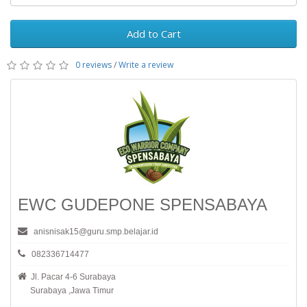
Add to Cart
0 reviews
/
Write a review
EWC GUDEPONE SPENSABAYA
anisnisak15@guru.smp.belajar.id
082336714477
Jl. Pacar 4-6 Surabaya
Surabaya ,Jawa Timur